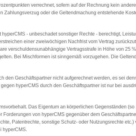
ozentpunkten verrechnet, sofern auf der Rechnung kein andere
ch den Zahlungsverzug oder die Geltendmachung entstehende Ko
st hyperCMS - unbeschadet sonstiger Rechte - berechtigt, Leis
erstreichen einer zweiwöchigen Nachfrist vom Vertrag zurückzut
bare verschuldensunabhängige Vertragsstrafe in Höhe von 25 % 
gelten. Bei Mischformen ist sinngemäß vorzugehen. Die Gelt
en Geschäftspartner nicht aufgerechnet werden, es sei denn di
en gegen hyperCMS durch den Geschäftspartner ist nur bei ausdr
tumsvorbehalt. Das Eigentum an körperlichen Gegenständen (s
cher Forderungen von hyperCMS gegenüber dem Geschäftspartner
te, Patentrechte, sonstige Schutz- oder Nutzungsrechte etc.) v
bei hyperCMS.