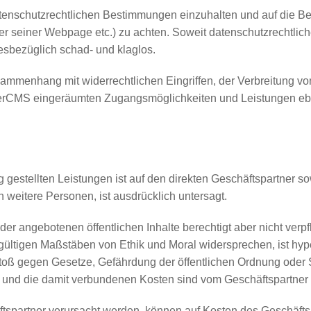
e datenschutzrechtlichen Bestimmungen einzuhalten und auf die 
seiner Webpage etc.) zu achten. Soweit datenschutzrechtliche
esbezüglich schad- und klaglos.
mmenhang mit widerrechtlichen Eingriffen, der Verbreitung v
rCMS eingeräumten Zugangsmöglichkeiten und Leistungen ebe
gestellten Leistungen ist auf den direkten Geschäftspartner s
 weitere Personen, ist ausdrücklich untersagt.
der angebotenen öffentlichen Inhalte berechtigt aber nicht verpfl
ltigen Maßstäben von Ethik und Moral widersprechen, ist hyper
stoß gegen Gesetze, Gefährdung der öffentlichen Ordnung oder Si
und die damit verbundenen Kosten sind vom Geschäftspartner 
ftspartner verursacht werden, können auf Kosten des Geschäft