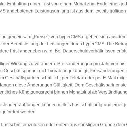
 Unter Einhaltung einer Frist von einem Monat zum Ende eines 
rCMS angebotenen Leistungsumfang ist aus dem jeweils gültigen Ta
hend gemeinsam „Preise“) von hyperCMS ergeben sich aus dem je
 der Bereitstellung der Leistungen durch hyperCMS. Die Beträ
ndere Frist angegeben wird. Bei Dauerschuldverhältnissen erfol
ünftiger Wirkung zu verändern. Preisänderungen pro Jahr von bi
 Geschäftspartner nicht vorab angekündigt. Preisänderungen 
Geschäftspartner schriftlich, per Telefax oder per E-Mail mitget
ngen diese Änderungen Gültigkeit. Dem Geschäftspartner steh
dentliches Kündigungsrecht binnen Monatsfrist ab Verständigun
istenden Zahlungen können mittels Lastschrift aufgrund einer
gefordert werden.
ie Lastschrift einzulösen oder einem aus sonstigem Grunde de