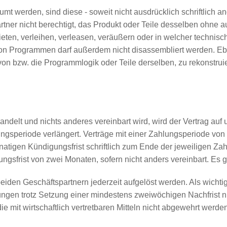
 werden, sind diese - soweit nicht ausdrücklich schriftlich and
rtner nicht berechtigt, das Produkt oder Teile desselben ohne 
ieten, verleihen, verleasen, veräußern oder in welcher technis
on Programmen darf außerdem nicht disassembliert werden. Eben
n bzw. die Programmlogik oder Teile derselben, zu rekonstruier
andelt und nichts anderes vereinbart wird, wird der Vertrag au
lungsperiode verlängert. Verträge mit einer Zahlungsperiode v
natigen Kündigungsfrist schriftlich zum Ende der jeweiligen Z
ngsfrist von zwei Monaten, sofern nicht anders vereinbart. Es 
eiden Geschäftspartnern jederzeit aufgelöst werden. Als wichti
tungen trotz Setzung einer mindestens zweiwöchigen Nachfrist 
ie mit wirtschaftlich vertretbaren Mitteln nicht abgewehrt werd