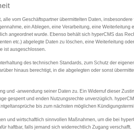
eit
tet, alle vom Geschäftspartner übermittelten Daten, insbesonder
nnahme, ein Ablegen, eine Verarbeitung, eine Weiterleitung e
chtlich angeordnet wurde. Ebenso behält sich hyperCMS das Recht 
enten etc.) abgelegte Daten zu löschen, eine Weiterleitung ode
te ist ausgeschlossen.
chterhaltung des technischen Standards, zum Schutz der eigen
über hinaus berechtigt, in die abgelegten oder sonst übermitt
ng und -anwendung seiner Daten zu. Ein Widerruf dieser Zustimm
änge gesperrt und enden Nutzungsrechte unverzüglich. hyperC
 Entgeltansprüche bis zum nächsten möglichen Kündigungstermi
igen und wirtschaftlich sinnvollen Maßnahmen, um die bei hyp
für haftbar, falls jemand sich widerrechtlich Zugang verschafft.